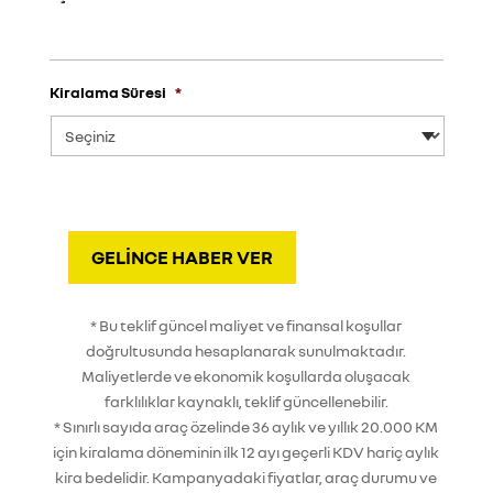
Kiralama Süresi
*
GELINCE HABER VER
* Bu teklif güncel maliyet ve finansal koşullar
doğrultusunda hesaplanarak sunulmaktadır.
Maliyetlerde ve ekonomik koşullarda oluşacak
farklılıklar kaynaklı, teklif güncellenebilir.
* Sınırlı sayıda araç özelinde 36 aylık ve yıllık 20.000 KM
için kiralama döneminin ilk 12 ayı geçerli KDV hariç aylık
kira bedelidir. Kampanyadaki fiyatlar, araç durumu ve