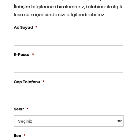
İletişim bilgilerinizi bırakırsanız, talebiniz ile ilgili
kısa süre içerisinde sizi bilgilendirebiliriz.
Ad Soyad
*
E-Posta
*
Cep Telefonu
*
Şehir
*
İlçe
*