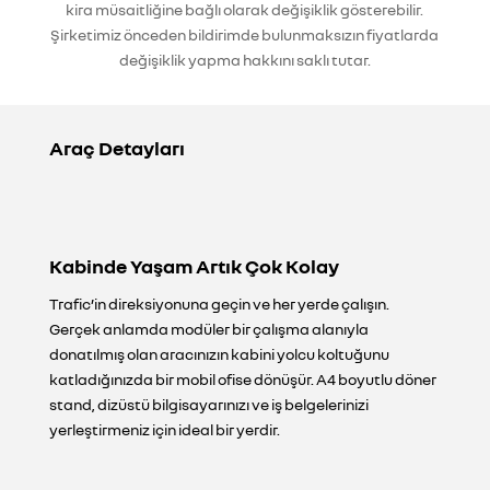
kira müsaitliğine bağlı olarak değişiklik gösterebilir.
Şirketimiz önceden bildirimde bulunmaksızın fiyatlarda
değişiklik yapma hakkını saklı tutar.
Araç Detayları
Kabinde Yaşam Artık Çok Kolay
Trafic’in direksiyonuna geçin ve her yerde çalışın.
Gerçek anlamda modüler bir çalışma alanıyla
donatılmış olan aracınızın kabini yolcu koltuğunu
katladığınızda bir mobil ofise dönüşür. A4 boyutlu döner
stand, dizüstü bilgisayarınızı ve iş belgelerinizi
yerleştirmeniz için ideal bir yerdir.