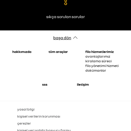
sıkça sorulan sorular
başa dön
hakkimizda
tüm araçlar
fi̇lo hi̇zmetleri̇mi̇z
avantajlarimiz
ki̇ralama süreci̇
fi̇lo yöneti̇mi̇ hi̇zmeti̇
dokümanlar
sss
i̇leti̇şi̇m
yasal bilgi
kişisel verilerin korunması
çerezler
kişisel veri sahibi başvuru formu