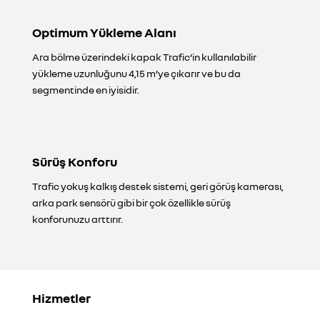
Optimum Yükleme Alanı
Ara bölme üzerindeki kapak Trafic’in kullanılabilir
yükleme uzunluğunu 4,15 m’ye çıkarır ve bu da
segmentinde en iyisidir.
Sürüş Konforu
Trafic yokuş kalkış destek sistemi, geri görüş kamerası,
arka park sensörü gibi bir çok özellikle sürüş
konforunuzu arttırır.
Hizmetler