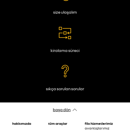
size ulaşalım
kiralama süreci
sıkça sorulan sorular
başa dön
hakkimizda
tüm araçlar
fi̇lo hi̇zmetleri̇mi̇z
avantajlarimiz