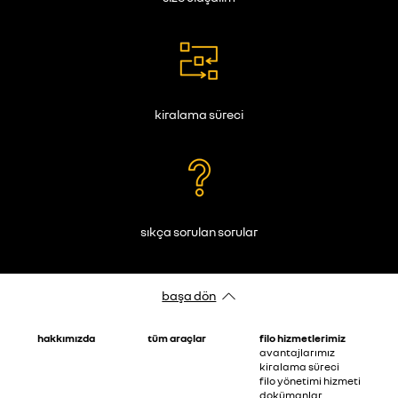
kiralama süreci
sıkça sorulan sorular
başa dön
hakkimizda
tüm araçlar
fi̇lo hi̇zmetleri̇mi̇z
avantajlarimiz
ki̇ralama süreci̇
fi̇lo yöneti̇mi̇ hi̇zmeti̇
dokümanlar